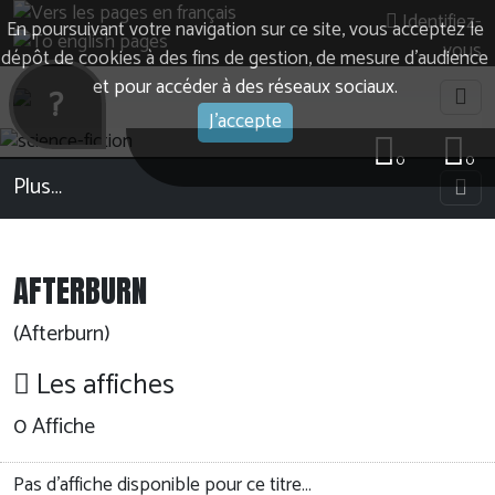
Identifiez-
En poursuivant votre navigation sur ce site, vous acceptez le
vous
dépôt de cookies à des fins de gestion, de mesure d’audience
et pour accéder à des réseaux sociaux.
?
J'accepte
0
0
Plus…
AFTERBURN
(Afterburn)
Les affiches
0 Affiche
Pas d'affiche disponible pour ce titre…