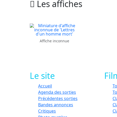
Les affiches
Affiche inconnue
Le site
Fil
Accueil
To
Agenda des sorties
To
Précédentes sorties
Cl
Bandes annonces
Cl
Critiques
C