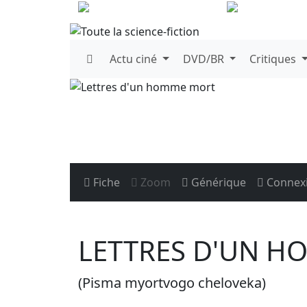
Actu
ciné
DVD/BR
Critiques
Fiche
Zoom
Générique
Connex
LETTRES D'UN 
(Pisma myortvogo cheloveka)