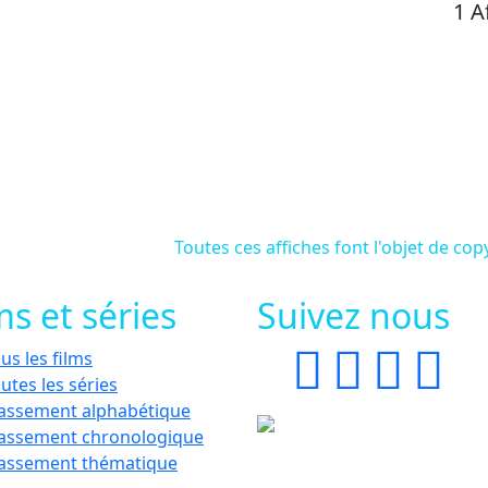
1 A
Toutes ces affiches font l'objet de cop
ms et séries
Suivez nous
us les films
utes les séries
assement alphabétique
assement chronologique
lassement thématique