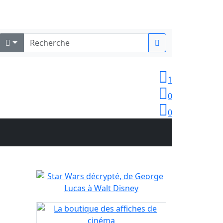
Identifiez-vous
1
0
0