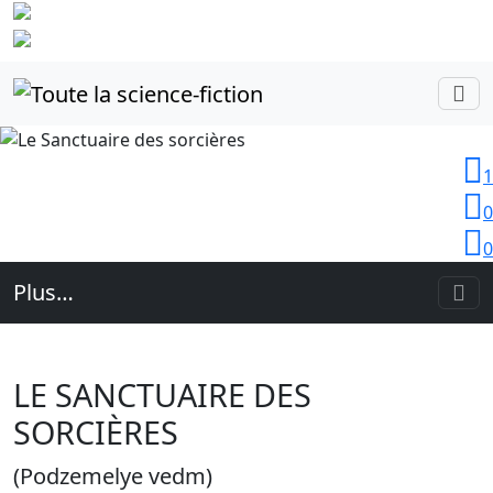
Identifiez-
vous
1
0
0
Plus…
LE SANCTUAIRE DES
SORCIÈRES
(Podzemelye vedm)