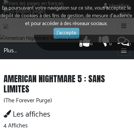
Identifiez-
En poursuivant votre navigation sur ce site, vous acceptez le
vous
dépôt de cookies à des fins de gestion, de mesure d’audience
et pour accéder à des réseaux sociaux.
J'accepte
0
0
1
Plus…
AMERICAN NIGHTMARE 5 : SANS
LIMITES
(The Forever Purge)
Les affiches
4 Affiches