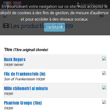
Identifiez-vous
En poursuivant votre navigation sur ce site, vous acceptez le
dépôt de cookies à des fins de gestion, de mesure d’audience
et pour accéder à des réseaux sociaux.
Les
productions de 1939
J'accepte
Titre
(Titre original) (Année)
Buck Rogers
(1939) (série)
Fils de Frankenstein (le)
Son of Frankenstein (1939)
Mille chilometri al minuto
(1939)
Phantom Creeps (the)
(1939)