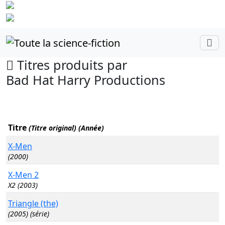
Identifiez-
vous
Titres produits par
Bad Hat Harry Productions
Titre
(Titre original) (Année)
X-Men
(2000)
X-Men 2
X2 (2003)
Triangle (the)
(2005) (série)