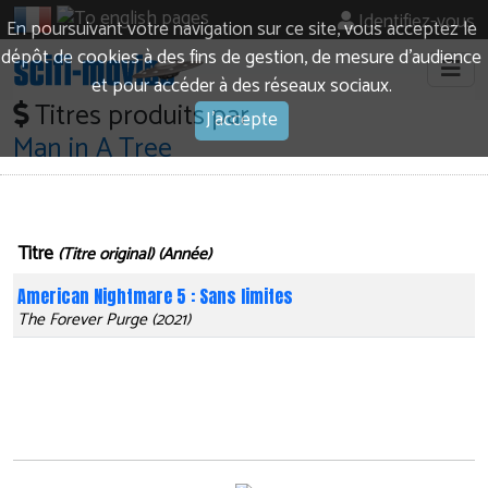
Identifiez-vous
En poursuivant votre navigation sur ce site, vous acceptez le
dépôt de cookies à des fins de gestion, de mesure d’audience
et pour accéder à des réseaux sociaux.
Titres produits par
J'accepte
Man in A Tree
Titre
(Titre original) (Année)
American Nightmare 5 : Sans limites
The Forever Purge (2021)