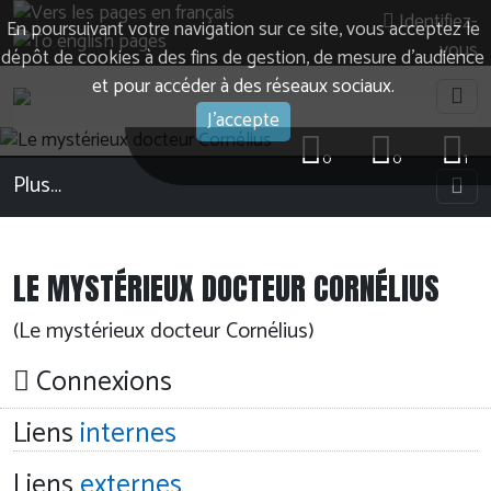
Identifiez-
En poursuivant votre navigation sur ce site, vous acceptez le
vous
dépôt de cookies à des fins de gestion, de mesure d’audience
et pour accéder à des réseaux sociaux.
J'accepte
0
0
1
Plus…
LE MYSTÉRIEUX DOCTEUR CORNÉLIUS
(Le mystérieux docteur Cornélius)
Connexions
Liens
internes
Liens
externes