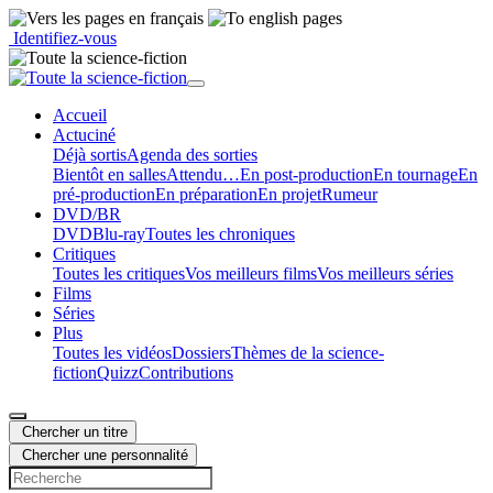
Identifiez-vous
Accueil
Actu
ciné
Déjà sortis
Agenda des sorties
Bientôt en salles
Attendu…
En post-production
En tournage
En
pré-production
En préparation
En projet
Rumeur
DVD/BR
DVD
Blu-ray
Toutes les chroniques
Critiques
Toutes les critiques
Vos meilleurs films
Vos meilleurs séries
Films
Séries
Plus
Toutes les vidéos
Dossiers
Thèmes de la science-
fiction
Quizz
Contributions
Chercher un titre
Chercher une personnalité