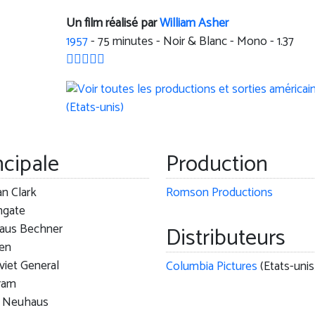
Un film réalisé par
William Asher
1957
-
75
minutes - Noir & Blanc - Mono - 1.37
ncipale
Production
n Clark
Romson Productions
ngate
laus Bechner
Distributeurs
ien
viet General
Columbia Pictures
(Etats-unis
gram
rl Neuhaus