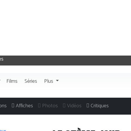
Films
Séries
Plus
ons
Affiches
Photos
Vidéos
Critiques