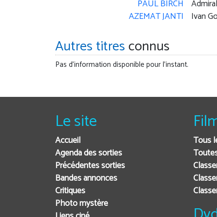
PAUL BIRCH
Admira
AZEMAT JANTI
Ivan G
Autres titres
connus
Pas d'information disponible pour l'instant.
Le site
Fil
Accueil
Tous l
Agenda des sorties
Toutes
Précédentes sorties
Classe
Bandes annonces
Classe
Critiques
Class
Photo mystère
Dvd
Liens ciné