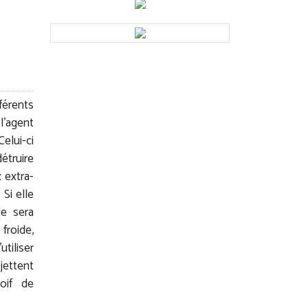
érents
l'agent
Celui-ci
étruire
 extra-
 Si elle
le sera
froide,
tiliser
ettent
soif de