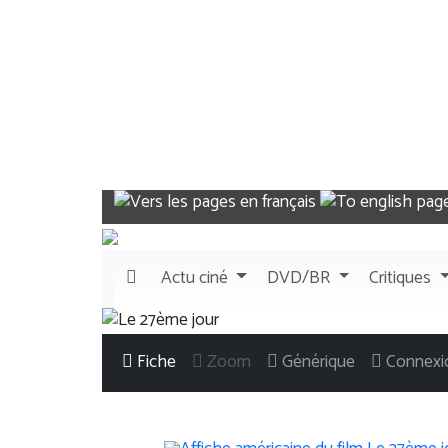
Actu
ciné
DVD/BR
Critiques
Fiche
Zoom
Générique
Connexi