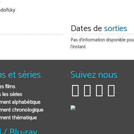
l
odofsky
Dates de
sorties
Pas d'information disponible pou
l'instant.
ms et séries
Suivez nous
es films
 les séries
ment alphabétique
ment chronologique
ement thématique
 / Blu-ray