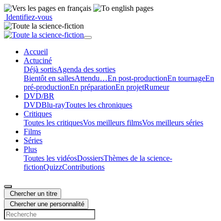
Identifiez-vous
Accueil
Actu
ciné
Déjà sortis
Agenda des sorties
Bientôt en salles
Attendu…
En post-production
En tournage
En
pré-production
En préparation
En projet
Rumeur
DVD/BR
DVD
Blu-ray
Toutes les chroniques
Critiques
Toutes les critiques
Vos meilleurs films
Vos meilleurs séries
Films
Séries
Plus
Toutes les vidéos
Dossiers
Thèmes de la science-
fiction
Quizz
Contributions
Chercher un titre
Chercher une personnalité