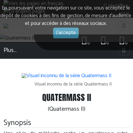
Identifiez-
En poursuivant votre navigation sur ce site, vous acceptez le
vous
dépôt de cookies à des fins de gestion, de mesure d’audience
et pour accéder à des réseaux sociaux.
J'accepte
0
0
0
Plus…
Visuel inconnu de la série Quatermass II
QUATERMASS II
(Quatermass II)
Synopsis