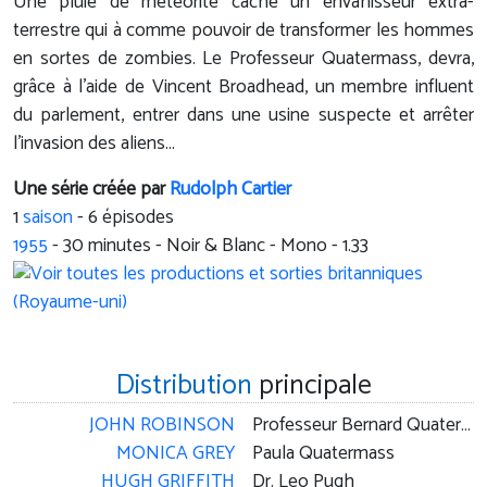
Une pluie de météorite cache un envahisseur extra-
terrestre qui à comme pouvoir de transformer les hommes
en sortes de zombies. Le Professeur Quatermass, devra,
grâce à l'aide de Vincent Broadhead, un membre influent
du parlement, entrer dans une usine suspecte et arrêter
l'invasion des aliens...
Une série créée par
Rudolph Cartier
1
saison
- 6 épisodes
1955
-
30
minutes - Noir & Blanc - Mono - 1.33
Distribution
principale
JOHN ROBINSON
Professeur Bernard Quatermass
MONICA GREY
Paula Quatermass
HUGH GRIFFITH
Dr. Leo Pugh