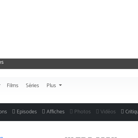
Films
Séries
Plus
ons
Episodes
Affiches
Photos
Vidéos
Criti