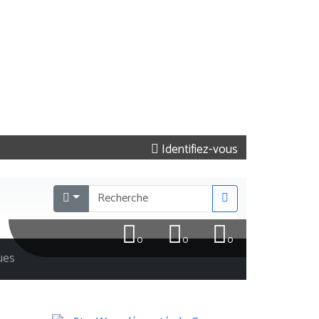
Identifiez-vous
0
0
0
ques