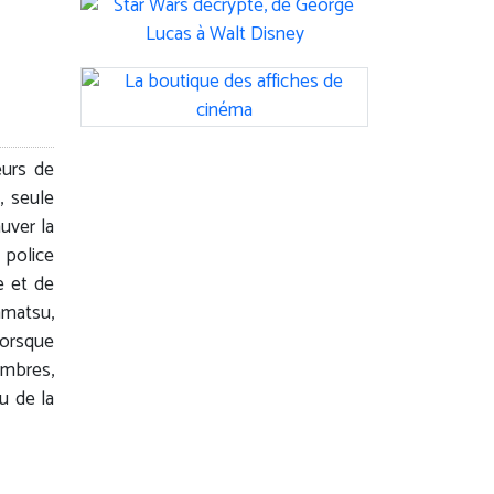
urs de
, seule
uver la
 police
e et de
amatsu,
lorsque
embres,
u de la