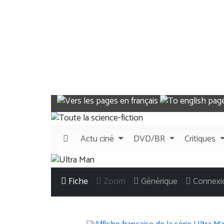
Actu
ciné
DVD/BR
Critiques
Fiche
Zoom
Générique
Connexi