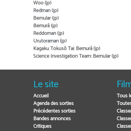
Woo (jp)
Redman (jp)
Bemular (jp)
Bemurâ (jp)
Reddoman (jp)
Urutoraman (jp)
Kagaku Tokusô Tai: Bemurâ (jp)
Science Investigation Team: Bemular (jp)
Le site
Fil
Accueil
Tous l
Agenda des sorties
Toutes
Précédentes sorties
Classe
Bandes annonces
Classe
Critiques
Class