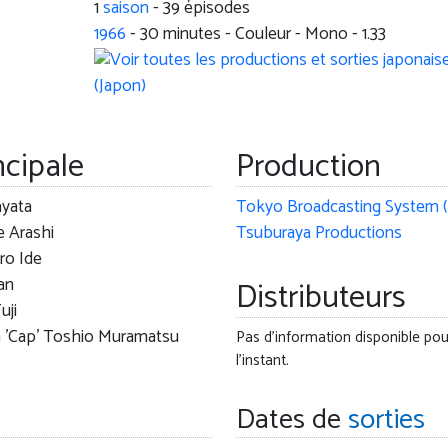
1
saison
- 39 épisodes
1966
-
30
minutes - Couleur - Mono - 1.33
ncipale
Production
ayata
Tokyo Broadcasting System 
e Arashi
Tsuburaya Productions
ro Ide
an
Distributeurs
uji
n 'Cap' Toshio Muramatsu
Pas d'information disponible pou
l'instant.
Dates de
sorties