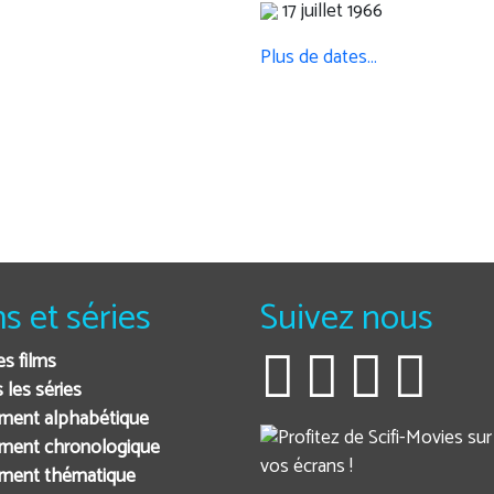
17 juillet 1966
Plus de dates…
ms et séries
Suivez nous
es films
 les séries
ment alphabétique
ment chronologique
ement thématique