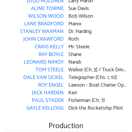
JUDD HOLDREN
Larry Martin
ALINE TOWNE
Sue Davis
WILSON WOOD
Bob Wilson
LANE BRADFORD
Marex
STANLEY WAXMAN
Dr. Harding
JOHN CRAWFORD
Roth
CRAIG KELLY
Mr. Steele
RAY BOYLE
Shane
LEONARD NIMOY
Narab
TOM STEELE
Walker [Ch. 3] / Truck Driver [Ch. 8]
DALE VAN SICKEL
Telegrapher [Chs. 1, 10]
ROY ENGEL
Lawson - Boat Charter Operator [Ch. 3]
JACK HARDEN
Kerr
PAUL STADER
Fisherman [Ch. 7]
GAYLE KELLOGG
Dick the Rocketship Pilot
Production