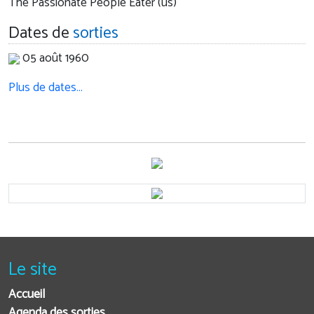
The Passionate People Eater (us)
Dates de
sorties
05 août 1960
Plus de dates…
Le site
Accueil
Agenda des sorties