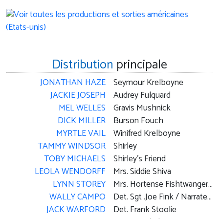
Distribution
principale
JONATHAN HAZE
Seymour Krelboyne
JACKIE JOSEPH
Audrey Fulquard
MEL WELLES
Gravis Mushnick
DICK MILLER
Burson Fouch
MYRTLE VAIL
Winifred Krelboyne
TAMMY WINDSOR
Shirley
TOBY MICHAELS
Shirley's Friend
LEOLA WENDORFF
Mrs. Siddie Shiva
LYNN STOREY
Mrs. Hortense Fishtwanger - Society of Silent Flower Observers of Southern California
WALLY CAMPO
Det. Sgt .Joe Fink / Narrateur
JACK WARFORD
Det. Frank Stoolie