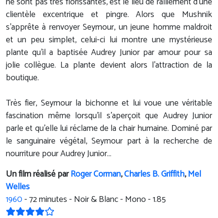
ne sont pas très florissantes, est le lieu de ralliement d’une
clientèle excentrique et pingre. Alors que Mushnik
s’apprête à renvoyer Seymour, un jeune homme maldroit
et un peu simplet, celui-ci lui montre une mystérieuse
plante qu’il a baptisée Audrey Junior par amour pour sa
jolie collègue. La plante devient alors l’attraction de la
boutique.
Très fier, Seymour la bichonne et lui voue une véritable
fascination même lorsqu’il s’aperçoit que Audrey Junior
parle et qu’elle lui réclame de la chair humaine. Dominé par
le sanguinaire végétal, Seymour part à la recherche de
nourriture pour Audrey Junior…
Un film réalisé par
Roger Corman
,
Charles B. Griffith
,
Mel
Welles
1960
-
72
minutes - Noir & Blanc - Mono - 1.85