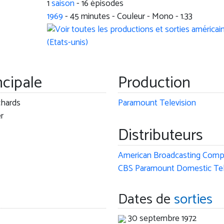
1
saison
- 16 épisodes
1969
-
45
minutes - Couleur - Mono - 1.33
ncipale
Production
chards
Paramount Television
r
Distributeurs
Dates de
sorties
30 septembre 1972