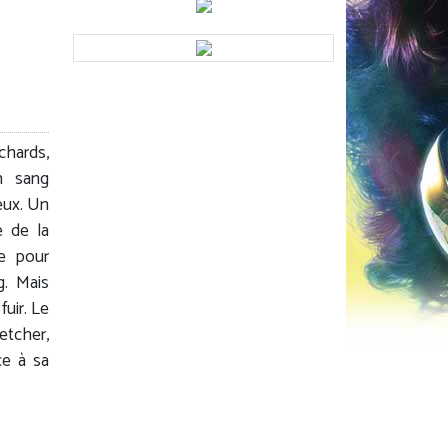
chards,
n sang
eux. Un
é de la
e pour
g. Mais
uir. Le
etcher,
ce à sa