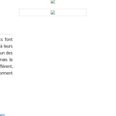
ts font
à leurs
’un des
mais le
férent,
forment