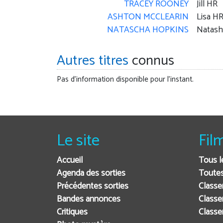
TRACEY ROONEY
Jill HR
ASHTON MCCLEARIN
Lisa H
NATASCHA HOPKINS
Natash
Autres titres
connus
Pas d'information disponible pour l'instant.
Le site
Fil
Accueil
Tous l
Agenda des sorties
Toutes
Précédentes sorties
Classe
Bandes annonces
Classe
Critiques
Class