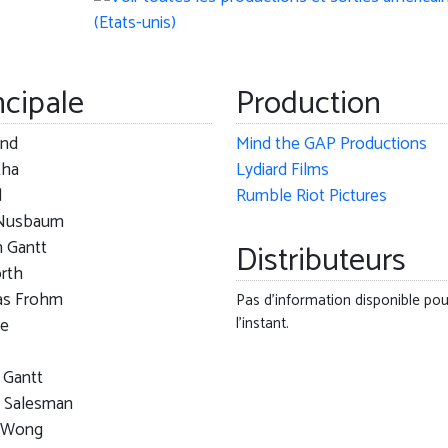
ncipale
Production
nd
Mind the GAP Productions
tha
Lydiard Films
d
Rumble Riot Pictures
Nusbaum
n Gantt
Distributeurs
rth
as Frohm
Pas d'information disponible pou
l'instant.
ce
 Gantt
e Salesman
 Wong