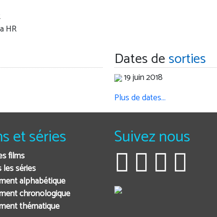
R
a HR
Dates de
sorties
19 juin 2018
Plus de dates…
ms et séries
Suivez nous
es films
 les séries
ment alphabétique
ment chronologique
ement thématique