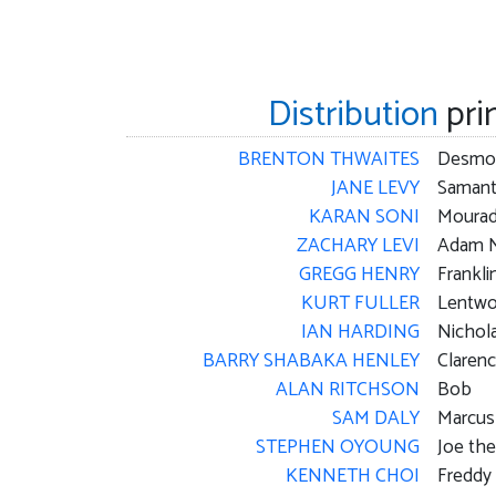
Distribution
pri
BRENTON THWAITES
Desmo
JANE LEVY
Saman
KARAN SONI
Moura
ZACHARY LEVI
Adam 
GREGG HENRY
Frankli
KURT FULLER
Lentwo
IAN HARDING
Nichol
BARRY SHABAKA HENLEY
Claren
ALAN RITCHSON
Bob
SAM DALY
Marcus
STEPHEN OYOUNG
Joe th
KENNETH CHOI
Freddy