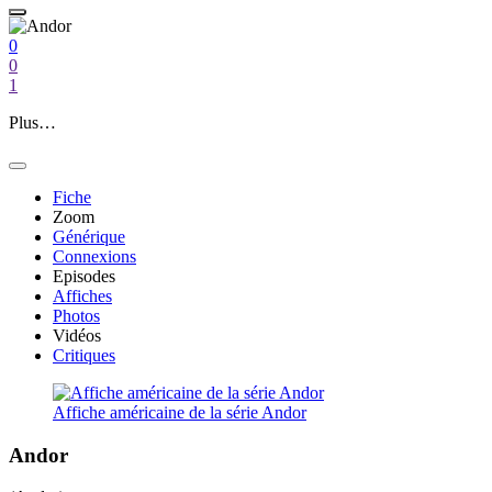
0
0
1
Plus…
Fiche
Zoom
Générique
Connexions
Episodes
Affiches
Photos
Vidéos
Critiques
Affiche américaine de la série Andor
Andor