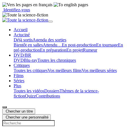
Identifiez-vous
Accueil
Actu
ciné
Déjà sortis
Agenda des sorties
Bientôt en salles
Attendu…
En post-production
En tournage
En
pré-production
En préparation
En projet
Rumeur
DVD/BR
DVD
Blu-ray
Toutes les chroniques
Critiques
Toutes les critiques
Vos meilleurs films
Vos meilleurs séries
Films
Séries
Plus
Toutes les vidéos
Dossiers
Thèmes de la science-
fiction
Quizz
Contributions
Chercher un titre
Chercher une personnalité