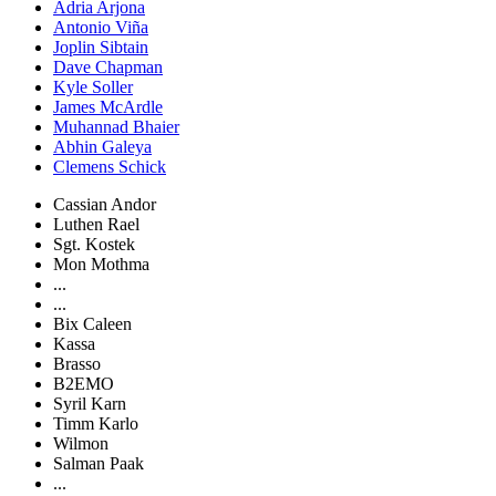
Adria Arjona
Antonio Viña
Joplin Sibtain
Dave Chapman
Kyle Soller
James McArdle
Muhannad Bhaier
Abhin Galeya
Clemens Schick
Cassian Andor
Luthen Rael
Sgt. Kostek
Mon Mothma
...
...
Bix Caleen
Kassa
Brasso
B2EMO
Syril Karn
Timm Karlo
Wilmon
Salman Paak
...