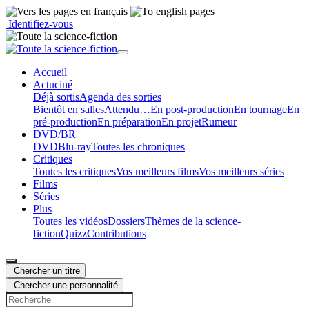
Identifiez-vous
Accueil
Actu
ciné
Déjà sortis
Agenda des sorties
Bientôt en salles
Attendu…
En post-production
En tournage
En
pré-production
En préparation
En projet
Rumeur
DVD/BR
DVD
Blu-ray
Toutes les chroniques
Critiques
Toutes les critiques
Vos meilleurs films
Vos meilleurs séries
Films
Séries
Plus
Toutes les vidéos
Dossiers
Thèmes de la science-
fiction
Quizz
Contributions
Chercher un titre
Chercher une personnalité