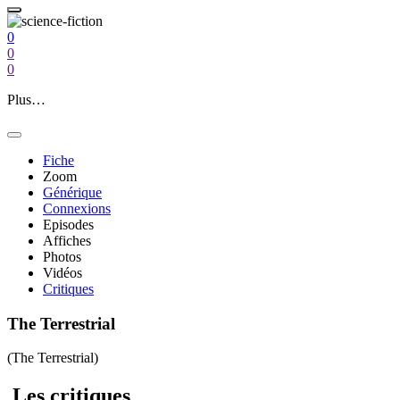
0
0
0
Plus…
Fiche
Zoom
Générique
Connexions
Episodes
Affiches
Photos
Vidéos
Critiques
The Terrestrial
(The Terrestrial)
Les
critiques