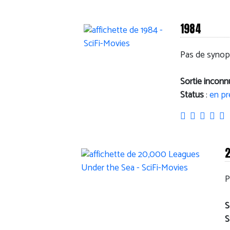
1984
Pas de synop
Sortie incon
Status
:
en pr
2
P
S
S