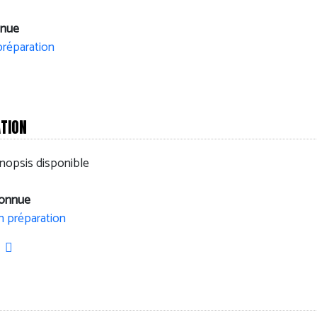
nnue
préparation
ATION
nopsis disponible
connue
n préparation