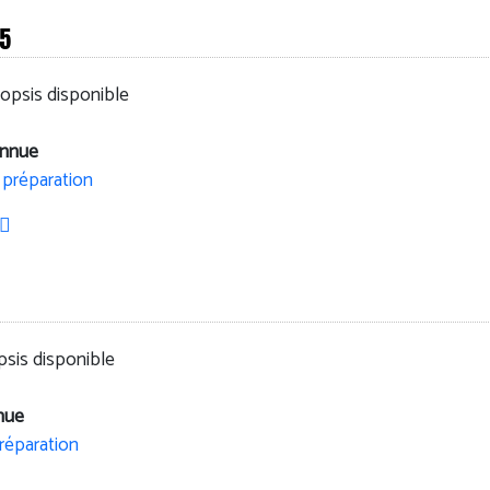
 5
opsis disponible
onnue
 préparation
sis disponible
nue
réparation