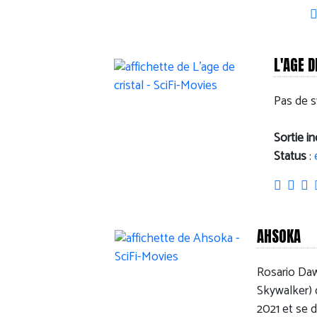
L'AGE D
Pas de s
Sortie i
Status
:
AHSOKA
Rosario Daw
Skywalker) d
2021 et se