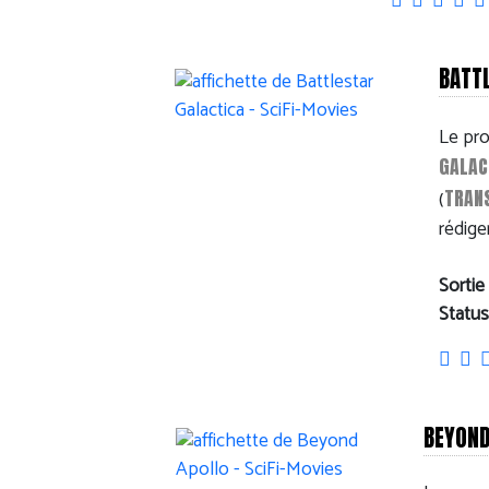
BATT
Le pro
GALAC
TRAN
(
rédige
Sortie
Status
BEYOND