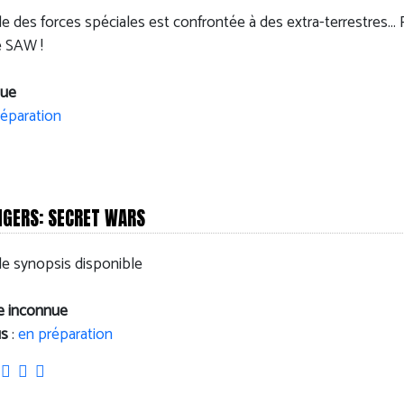
des forces spéciales est confrontée à des extra-terrestres... P
e SAW !
nue
réparation
NGERS: SECRET WARS
de synopsis disponible
ie inconnue
us
:
en préparation