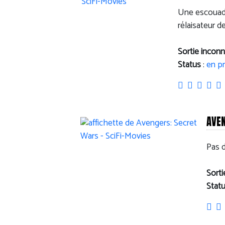
Une escouade 
rélaisateur d
Sortie incon
Status
:
en p
AVE
Pas 
Sort
Stat