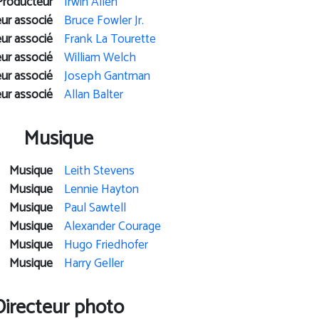
Producteur
Irwin Allen
ur associé
Bruce Fowler Jr.
ur associé
Frank La Tourette
ur associé
William Welch
ur associé
Joseph Gantman
ur associé
Allan Balter
Musique
Musique
Leith Stevens
Musique
Lennie Hayton
Musique
Paul Sawtell
Musique
Alexander Courage
Musique
Hugo Friedhofer
Musique
Harry Geller
Directeur photo