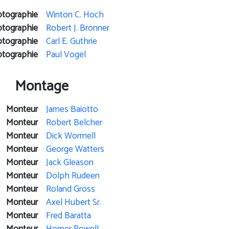
otographie
Winton C. Hoch
otographie
Robert J. Bronner
otographie
Carl E. Guthrie
otographie
Paul Vogel
Montage
Monteur
James Baiotto
Monteur
Robert Belcher
Monteur
Dick Wormell
Monteur
George Watters
Monteur
Jack Gleason
Monteur
Dolph Rudeen
Monteur
Roland Gross
Monteur
Axel Hubert Sr.
Monteur
Fred Baratta