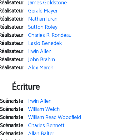
Réalisateur
James Goldstone
Réalisateur
Gerald Mayer
Réalisateur
Nathan Juran
Réalisateur
Sutton Roley
Réalisateur
Charles R. Rondeau
Réalisateur
Laslo Benedek
Réalisateur
Irwin Allen
Réalisateur
John Brahm
Réalisateur
Alex March
Écriture
Scénariste
Irwin Allen
Scénariste
William Welch
Scénariste
William Read Woodfield
Scénariste
Charles Bennett
Scénariste
Allan Balter