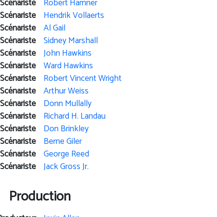
Scénariste
Robert Hamner
Scénariste
Hendrik Vollaerts
Scénariste
Al Gail
Scénariste
Sidney Marshall
Scénariste
John Hawkins
Scénariste
Ward Hawkins
Scénariste
Robert Vincent Wright
Scénariste
Arthur Weiss
Scénariste
Donn Mullally
Scénariste
Richard H. Landau
Scénariste
Don Brinkley
Scénariste
Berne Giler
Scénariste
George Reed
Scénariste
Jack Gross Jr.
Production