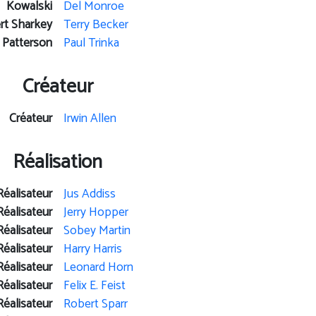
Kowalski
Del Monroe
ert Sharkey
Terry Becker
Patterson
Paul Trinka
Créateur
Créateur
Irwin Allen
Réalisation
Réalisateur
Jus Addiss
Réalisateur
Jerry Hopper
Réalisateur
Sobey Martin
Réalisateur
Harry Harris
Réalisateur
Leonard Horn
Réalisateur
Felix E. Feist
Réalisateur
Robert Sparr