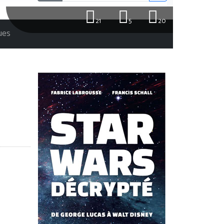
21
5
20
ques