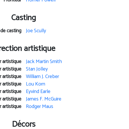
Monteur
Homer Powell
Casting
 de casting
Joe Scully
rection artistique
 artistique
Jack Martin Smith
 artistique
Stan Jolley
 artistique
William J. Creber
 artistique
Lou Korn
 artistique
Eyvind Earle
 artistique
James F. McGuire
 artistique
Rodger Maus
Décors