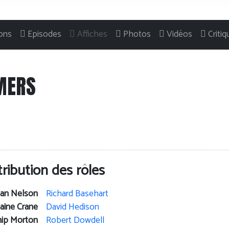
ons
Episodes
Affiches
Photos
Vidéos
Criti
MERS
tribution des rôles
man Nelson
Richard Basehart
aine Crane
David Hedison
ip Morton
Robert Dowdell