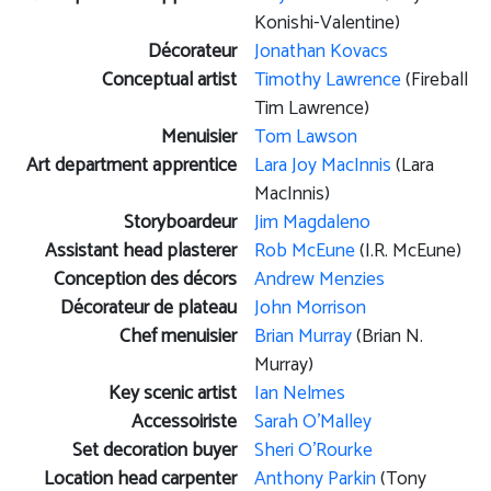
Konishi-Valentine)
Décorateur
Jonathan Kovacs
Conceptual artist
Timothy Lawrence
(Fireball
Tim Lawrence)
Menuisier
Tom Lawson
Art department apprentice
Lara Joy MacInnis
(Lara
MacInnis)
Storyboardeur
Jim Magdaleno
Assistant head plasterer
Rob McEune
(I.R. McEune)
Conception des décors
Andrew Menzies
Décorateur de plateau
John Morrison
Chef menuisier
Brian Murray
(Brian N.
Murray)
Key scenic artist
Ian Nelmes
Accessoiriste
Sarah O'Malley
Set decoration buyer
Sheri O'Rourke
Location head carpenter
Anthony Parkin
(Tony