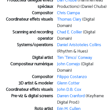
Producteur délégué effets
Dan Chuba
(Hammerhead
spéciaux
Productions) (Daniel Chuba)
Compositor
Chris Ciampa
Coordinateur effets visuels
Thomas Clary
(Digital
Domain)
Scanning and recording
Chad E. Collier
(Digital
operator
Domain)
Systems/operations
Daniel Aristoteles Collins
(Rhythm & Hues)
Digital artist
Tim 'Timco' Conway
Compositeur numérique
John Cornejo
(Digital
Domain)
Compositor
Filippo Costanzo
3D artist & modeler
Glenn Cotter
Coordinateur effets visuels
John D.B. Cox
Pre-viz & digital screens
Darren Cranford
(Keyframe
Digital Prod.)
Roto artist
Erin M. Cullen