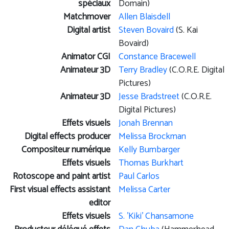
spéciaux
Domain)
Matchmover
Allen Blaisdell
Digital artist
Steven Bovaird
(S. Kai
Bovaird)
Animator CGI
Constance Bracewell
Animateur 3D
Terry Bradley
(C.O.R.E. Digital
Pictures)
Animateur 3D
Jesse Bradstreet
(C.O.R.E.
Digital Pictures)
Effets visuels
Jonah Brennan
Digital effects producer
Melissa Brockman
Compositeur numérique
Kelly Bumbarger
Effets visuels
Thomas Burkhart
Rotoscope and paint artist
Paul Carlos
First visual effects assistant
Melissa Carter
editor
Effets visuels
S. 'Kiki' Chansamone