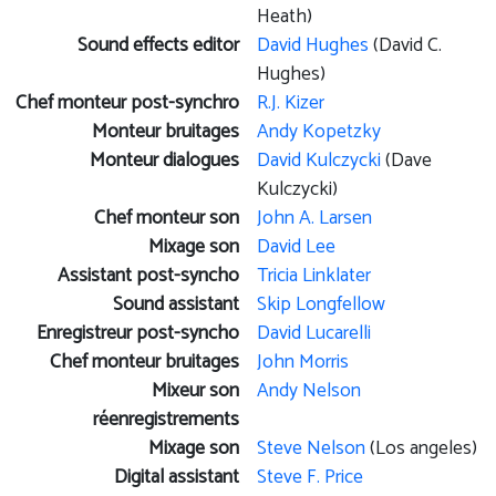
Heath)
Sound effects editor
David Hughes
(David C.
Hughes)
Chef monteur post-synchro
R.J. Kizer
Monteur bruitages
Andy Kopetzky
Monteur dialogues
David Kulczycki
(Dave
Kulczycki)
Chef monteur son
John A. Larsen
Mixage son
David Lee
Assistant post-syncho
Tricia Linklater
Sound assistant
Skip Longfellow
Enregistreur post-syncho
David Lucarelli
Chef monteur bruitages
John Morris
Mixeur son
Andy Nelson
réenregistrements
Mixage son
Steve Nelson
(Los angeles)
Digital assistant
Steve F. Price