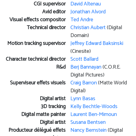
CGI supervisor
David Altenau
Avid editor
Jonathan Alvord
Visual effects compositor
Ted Andre
Technical director
Christian Aubert
(Digital
Domain)
Motion tracking supervisor
Jeffrey Edward Baksinski
(Cinesite)
Character technical director
Scott Ballard
R&d
Berj Bannayan
(C.O.R.E.
Digital Pictures)
Superviseur effets visuels
Craig Barron
(Matte World
Digital)
Digital artist
Lynn Basas
3D tracking
Kelly Bechtle-Woods
Digital matte painter
Laurent Ben-Mimoun
Digital artist
Susana Bentsen
Producteur délégué effets
Nancy Bernstein
(Digital