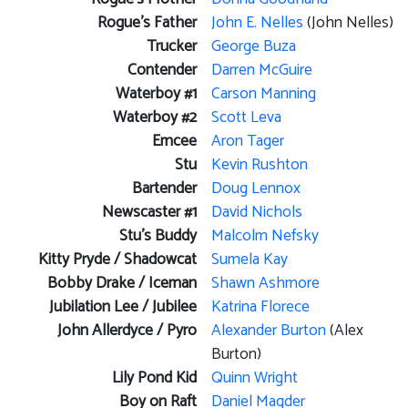
Rogue's Father
John E. Nelles
(John Nelles)
Trucker
George Buza
Contender
Darren McGuire
Waterboy #1
Carson Manning
Waterboy #2
Scott Leva
Emcee
Aron Tager
Stu
Kevin Rushton
Bartender
Doug Lennox
Newscaster #1
David Nichols
Stu's Buddy
Malcolm Nefsky
Kitty Pryde / Shadowcat
Sumela Kay
Bobby Drake / Iceman
Shawn Ashmore
Jubilation Lee / Jubilee
Katrina Florece
John Allerdyce / Pyro
Alexander Burton
(Alex
Burton)
Lily Pond Kid
Quinn Wright
Boy on Raft
Daniel Magder