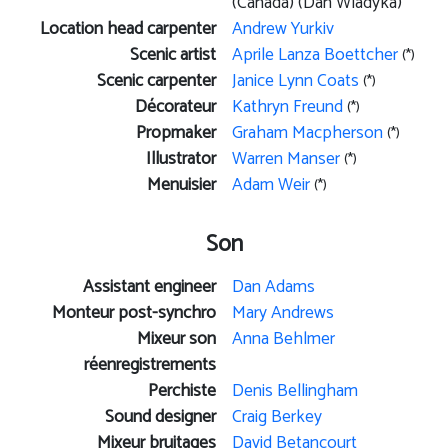
(Canada) (Dan Wladyka)
Location head carpenter
Andrew Yurkiv
Scenic artist
Aprile Lanza Boettcher
(*)
Scenic carpenter
Janice Lynn Coats
(*)
Décorateur
Kathryn Freund
(*)
Propmaker
Graham Macpherson
(*)
Illustrator
Warren Manser
(*)
Menuisier
Adam Weir
(*)
Son
Assistant engineer
Dan Adams
Monteur post-synchro
Mary Andrews
Mixeur son
Anna Behlmer
réenregistrements
Perchiste
Denis Bellingham
Sound designer
Craig Berkey
Mixeur bruitages
David Betancourt