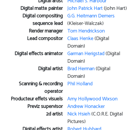
Digital artist
Michael S. Harbour
Digital matte painter
John Patrick Hart
(John Hart)
Digital compositing
G.G. Heitmann Demers
sequence lead
(Kleiser-Walczak)
Render manager
Tom Hendrickson
Lead compositor
Claas Henke
(Digital
Domain)
Digital effects animator
Garman Herigstad
(Digital
Domain)
Digital artist
Brad Herman
(Digital
Domain)
Scanning & recording
Phil Holland
operator
Producteur effets visuels
Amy Hollywood Wixson
Previz supervisor
Andrew Honacker
2d artist
Nick Hsieh
(C.O.R.E. Digital
Pictures)
Digital effects artist
Robert Hubbard