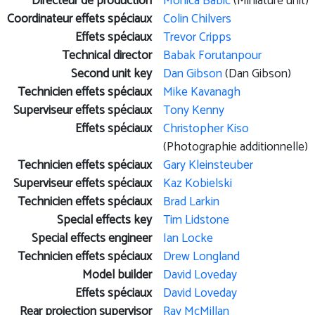
Directeur de production
Monica Babic
(Miniature unit)
Coordinateur effets spéciaux
Colin Chilvers
Effets spéciaux
Trevor Cripps
Technical director
Babak Forutanpour
Second unit key
Dan Gibson
(Dan Gibson)
Technicien effets spéciaux
Mike Kavanagh
Superviseur effets spéciaux
Tony Kenny
Effets spéciaux
Christopher Kiso
(Photographie additionnelle)
Technicien effets spéciaux
Gary Kleinsteuber
Superviseur effets spéciaux
Kaz Kobielski
Technicien effets spéciaux
Brad Larkin
Special effects key
Tim Lidstone
Special effects engineer
Ian Locke
Technicien effets spéciaux
Drew Longland
Model builder
David Loveday
Effets spéciaux
David Loveday
Rear projection supervisor
Ray McMillan