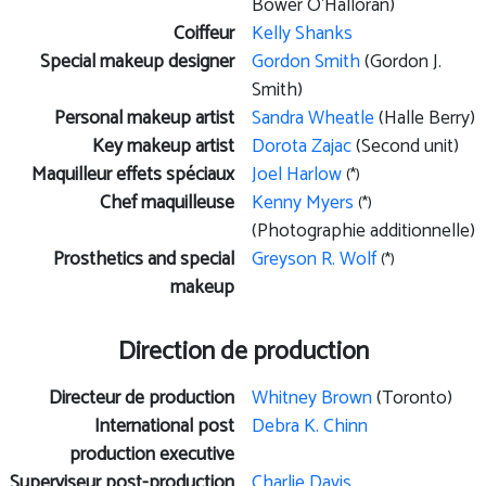
Bower O'Halloran)
Coiffeur
Kelly Shanks
Special makeup designer
Gordon Smith
(Gordon J.
Smith)
Personal makeup artist
Sandra Wheatle
(Halle Berry)
Key makeup artist
Dorota Zajac
(Second unit)
Maquilleur effets spéciaux
Joel Harlow
(*)
Chef maquilleuse
Kenny Myers
(*)
(Photographie additionnelle)
Prosthetics and special
Greyson R. Wolf
(*)
makeup
Direction de production
Directeur de production
Whitney Brown
(Toronto)
International post
Debra K. Chinn
production executive
Superviseur post-production
Charlie Davis