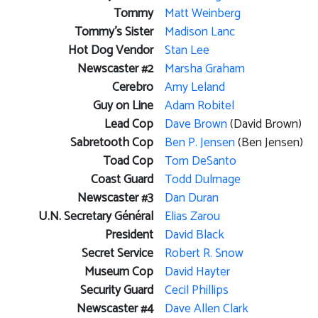
Tommy
Matt Weinberg
Tommy's Sister
Madison Lanc
Hot Dog Vendor
Stan Lee
Newscaster #2
Marsha Graham
Cerebro
Amy Leland
Guy on Line
Adam Robitel
Lead Cop
Dave Brown
(David Brown)
Sabretooth Cop
Ben P. Jensen
(Ben Jensen)
Toad Cop
Tom DeSanto
Coast Guard
Todd Dulmage
Newscaster #3
Dan Duran
U.N. Secretary Général
Elias Zarou
President
David Black
Secret Service
Robert R. Snow
Museum Cop
David Hayter
Security Guard
Cecil Phillips
Newscaster #4
Dave Allen Clark