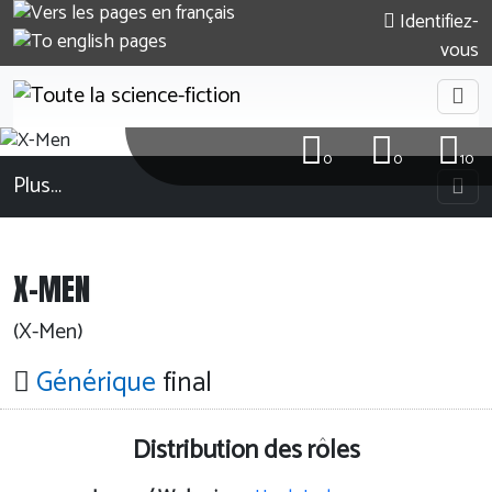
Identifiez-
vous
0
0
10
Plus…
X-MEN
(X-Men)
Générique
final
Distribution des rôles