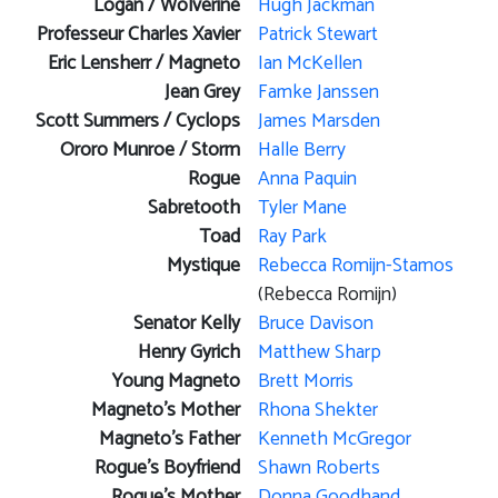
Logan / Wolverine
Hugh Jackman
Professeur Charles Xavier
Patrick Stewart
Eric Lensherr / Magneto
Ian McKellen
Jean Grey
Famke Janssen
Scott Summers / Cyclops
James Marsden
Ororo Munroe / Storm
Halle Berry
Rogue
Anna Paquin
Sabretooth
Tyler Mane
Toad
Ray Park
Mystique
Rebecca Romijn-Stamos
(Rebecca Romijn)
Senator Kelly
Bruce Davison
Henry Gyrich
Matthew Sharp
Young Magneto
Brett Morris
Magneto's Mother
Rhona Shekter
Magneto's Father
Kenneth McGregor
Rogue's Boyfriend
Shawn Roberts
Rogue's Mother
Donna Goodhand