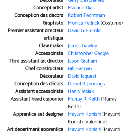
Décorateur
Gerry Deschenes
Concept artist
Mariano Dias
Conception des décors
Robert Fechtman
Graphiste
Monica Fedrick
(Costume)
Premier assistant directeur
David G. Fremlin
artistique
Claw maker
James Gawley
Accessoiriste
Christopher Geggie
Third assistant art director
Jason Graham
Chef constructeur
Bill Harman
Décorateur
David Jaquest
Conception des décors
Daniel R. Jennings
Assistant accessoiriste
Henry Jesiak
Assistant head carpenter
Murray R. Keith
(Murray
Keith)
Apprentice set designer
Mayumi Konishi
(Mayumi
Konishi-Valentine)
Art department apprentice
Mayumi Konishi
(Mayumi