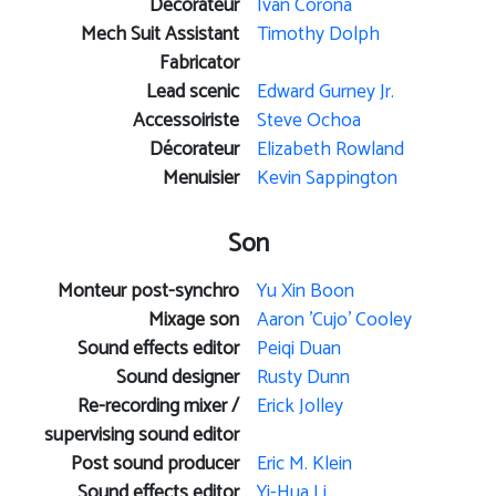
Décorateur
Ivan Corona
Mech Suit Assistant
Timothy Dolph
Fabricator
Lead scenic
Edward Gurney Jr.
Accessoiriste
Steve Ochoa
Décorateur
Elizabeth Rowland
Menuisier
Kevin Sappington
Son
Monteur post-synchro
Yu Xin Boon
Mixage son
Aaron 'Cujo' Cooley
Sound effects editor
Peiqi Duan
Sound designer
Rusty Dunn
Re-recording mixer /
Erick Jolley
supervising sound editor
Post sound producer
Eric M. Klein
Sound effects editor
Yi-Hua Li