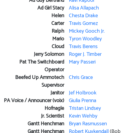
Ad Guy Bertrand
Ravi Kapoor
Ad Girl Stacy
Alisa Allapach
Helen
Chesta Drake
Carter
Travis Gomez
Ralph
Mickey Gooch Jr.
Mario
Tyron Woodley
Cloud
Travis Berens
Jerry Solomon
Roger J. Timber
Pat The Switchboard
Mary Passeri
Operator
Beefed Up Ammotech
Chris Grace
Supervisor
Janitor
Jef Holbrook
PA Voice / Announcer (voix)
Giulia Prenna
Hofnagle
Tristan Lindsey
Jr. Scientist
Kevin Wehby
Gantt Henchman
Bryan Rasmussen
Gantt Henchman
Robert Kuykendall
(Bob