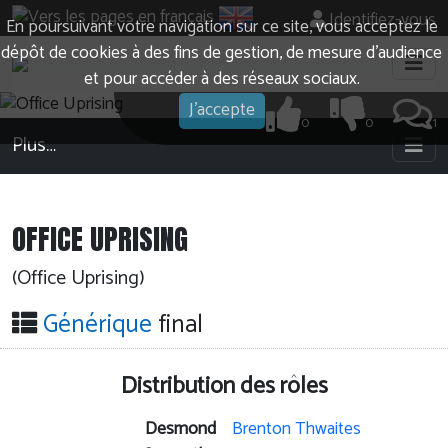
Identifiez-vous
En poursuivant votre navigation sur ce site, vous acceptez le
dépôt de cookies à des fins de gestion, de mesure d’audience
et pour accéder à des réseaux sociaux.
J'accepte
0
0
1
Plus…
OFFICE UPRISING
(Office Uprising)
Générique
final
Distribution des rôles
Desmond
Brenton Thwaites