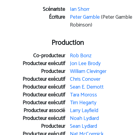
Scénariste
Ian Shorr
Écriture
Peter Gamble
(Peter Gamble
Robinson)
Production
Co-producteur
Rob Bonz
Producteur exécutif
Jon Lee Brody
Producteur
William Clevinger
Producteur exécutif
Chris Conover
Producteur exécutif
Sean E. Demott
Producteur exécutif
Tara Moross
Producteur exécutif
Tim Hegarty
Producteur associé
Larry Layfield
Producteur exécutif
Noah Lydiard
Producteur
Sean Lydiard
Producteur exécutif
Nat McCormick