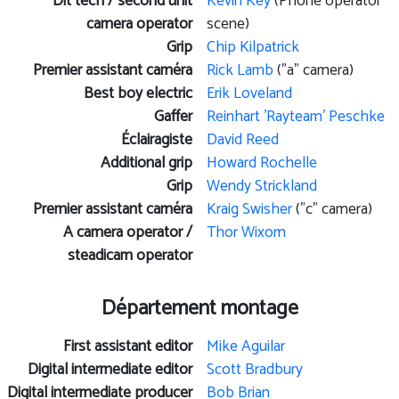
Dit tech / second unit
Kevin Key
(Phone operator
camera operator
scene)
Grip
Chip Kilpatrick
Premier assistant caméra
Rick Lamb
("a" camera)
Best boy electric
Erik Loveland
Gaffer
Reinhart 'Rayteam' Peschke
Éclairagiste
David Reed
Additional grip
Howard Rochelle
Grip
Wendy Strickland
Premier assistant caméra
Kraig Swisher
("c" camera)
A camera operator /
Thor Wixom
steadicam operator
Département montage
First assistant editor
Mike Aguilar
Digital intermediate editor
Scott Bradbury
Digital intermediate producer
Bob Brian