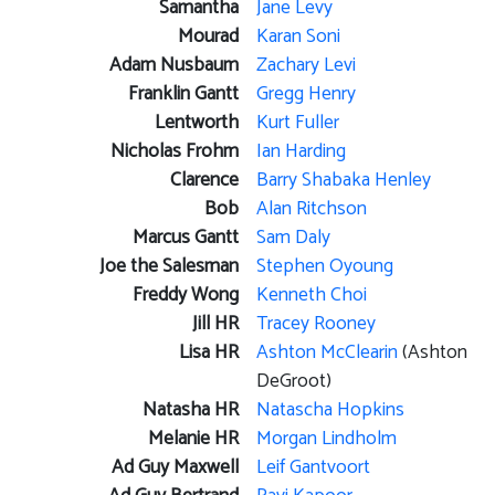
Samantha
Jane Levy
Mourad
Karan Soni
Adam Nusbaum
Zachary Levi
Franklin Gantt
Gregg Henry
Lentworth
Kurt Fuller
Nicholas Frohm
Ian Harding
Clarence
Barry Shabaka Henley
Bob
Alan Ritchson
Marcus Gantt
Sam Daly
Joe the Salesman
Stephen Oyoung
Freddy Wong
Kenneth Choi
Jill HR
Tracey Rooney
Lisa HR
Ashton McClearin
(Ashton
DeGroot)
Natasha HR
Natascha Hopkins
Melanie HR
Morgan Lindholm
Ad Guy Maxwell
Leif Gantvoort