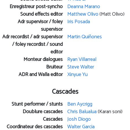
Enregistreur post-syncho
Deanna Marano
Sound effects editor
Matthew Olivo
(Matt Olivo)
Adr supervisor / foley
Iris Posada
supervisor
Adr recordist / adr supervisor
Martin Quiñones
/ foley recordist / sound
editor
Monteur dialogues
Ryan Villarreal
Bruiteur
Steve Walter
ADR and Walla editor
Xinyue Yu
Cascades
Stunt performer / stunts
Ben Aycrigg
Doublure cascades
Chris Balualua
(Karan soni)
Cascades
Josh Diogo
Coordinateur des cascades
Walter Garcia