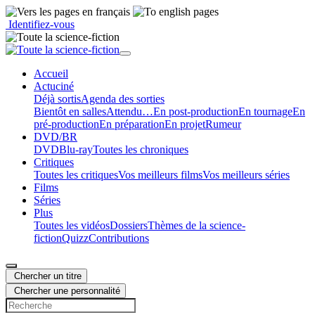
Identifiez-vous
Accueil
Actu
ciné
Déjà sortis
Agenda des sorties
Bientôt en salles
Attendu…
En post-production
En tournage
En
pré-production
En préparation
En projet
Rumeur
DVD/BR
DVD
Blu-ray
Toutes les chroniques
Critiques
Toutes les critiques
Vos meilleurs films
Vos meilleurs séries
Films
Séries
Plus
Toutes les vidéos
Dossiers
Thèmes de la science-
fiction
Quizz
Contributions
Chercher un titre
Chercher une personnalité