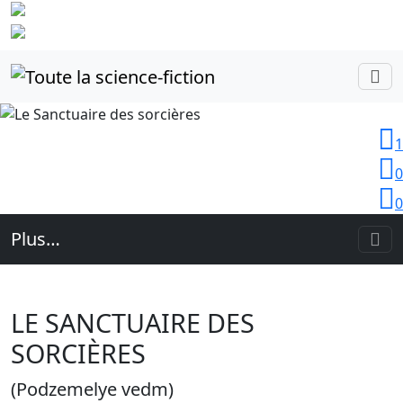
Identifiez-
vous
1
0
0
Plus…
LE SANCTUAIRE DES
SORCIÈRES
(Podzemelye vedm)