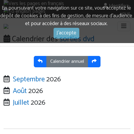
Identifiez-
En poursuivant votre navigation sur ce site, vous acceptez le
vous
dépôt de cookies à des fins de gestion, de mesure d’audience
et pour accéder à des réseaux sociaux.
J'accepte
Calendrier des
sorties dvd
Calendrier annuel
Septembre
2026
Août
2026
Juillet
2026