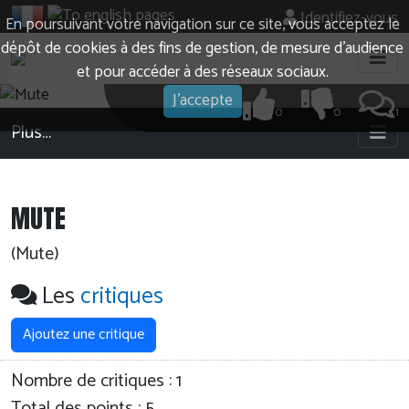
Identifiez-vous
En poursuivant votre navigation sur ce site, vous acceptez le
dépôt de cookies à des fins de gestion, de mesure d’audience
et pour accéder à des réseaux sociaux.
J'accepte
0
0
1
Plus…
MUTE
(Mute)
Les
critiques
Ajoutez une critique
Nombre de critiques :
1
Total des points : 5