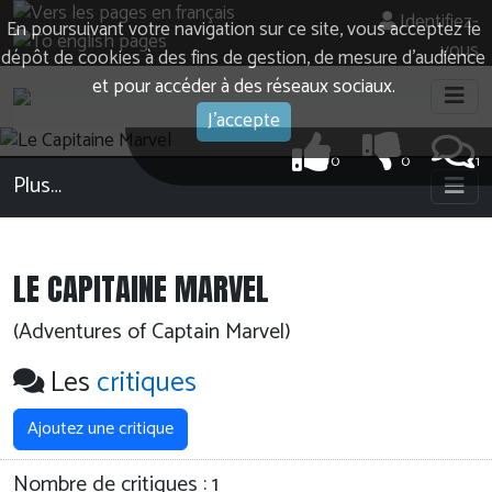
Identifiez-
En poursuivant votre navigation sur ce site, vous acceptez le
vous
dépôt de cookies à des fins de gestion, de mesure d’audience
et pour accéder à des réseaux sociaux.
J'accepte
0
0
1
Plus…
LE CAPITAINE MARVEL
(Adventures of Captain Marvel)
Les
critiques
Ajoutez une critique
Nombre de critiques :
1