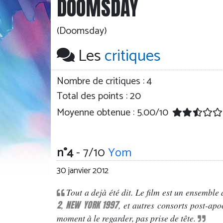
DOOMSDAY
(Doomsday)
Les
critiques
Nombre de critiques :
4
Total des points : 20
Moyenne obtenue :
5.00
/
10
n°4
- 7/10
Yom
30 janvier 2012
Tout a dejà été dit. Le film est un ensemble
2
NEW YORK 1997
,
, et autres consorts post-ap
moment à le regarder, pas prise de tête.