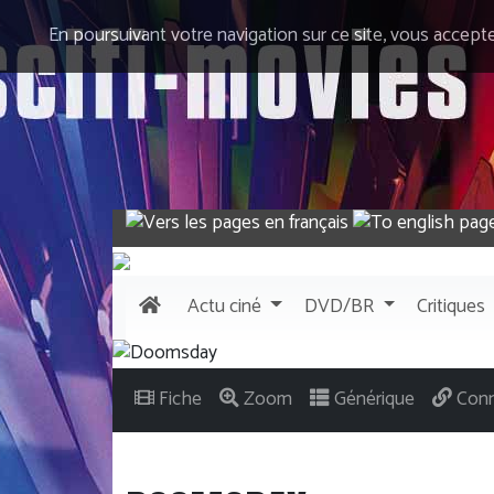
En poursuivant votre navigation sur ce site, vous accept
Actu
ciné
DVD/BR
Critiques
Fiche
Zoom
Générique
Conn