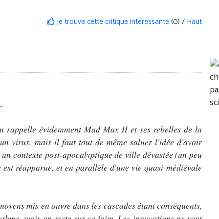
Je trouve cette critique intéressante
(0) /
Haut
.
lm rappelle évidemment Mad Max II et ses rebelles de la
un virus, mais il faut tout de même saluer l'idée d'avoir
s un contexte post-apocalyptique de ville dévastée (un peu
est réapparue, et en parallèle d'une vie quasi-médiévale
 moyens mis en ouvre dans les cascades étant conséquents,
ythme, mais on reste sur sa faim. Les innovations ne sont