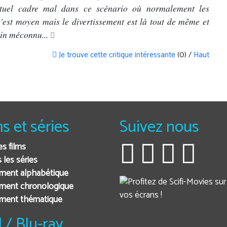
ctuel cadre mal dans ce scénario où normalement les
c'est moyen mais le divertissement est là tout de même et
ain méconnu...
Je trouve cette critique intéressante
(0) /
Haut
ms et séries
Suivez nous
es films
 les séries
ment alphabétique
ment chronologique
ement thématique
 / Blu-ray