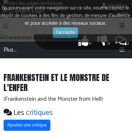
Identifiez-
En poursuivant votre navigation sur ce site, vous acceptez le
vous
dépôt de cookies à des fins de gestion, de mesure d’audience
et pour accéder à des réseaux sociaux.
J'accepte
0
0
2
Plus…
FRANKENSTEIN ET LE MONSTRE DE
L'ENFER
(Frankenstein and the Monster from Hell)
Les
critiques
Ajoutez une critique