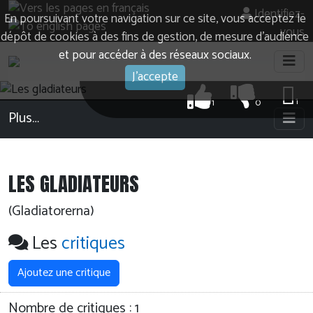
Identifiez-
En poursuivant votre navigation sur ce site, vous acceptez le
vous
dépôt de cookies à des fins de gestion, de mesure d’audience
et pour accéder à des réseaux sociaux.
J'accepte
1
1
0
Plus…
LES GLADIATEURS
(Gladiatorerna)
Les
critiques
Ajoutez une critique
Nombre de critiques :
1