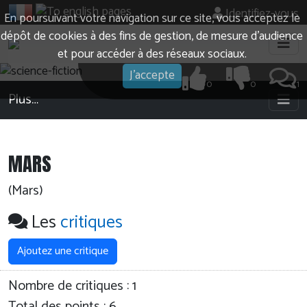
Identifiez-vous
En poursuivant votre navigation sur ce site, vous acceptez le
dépôt de cookies à des fins de gestion, de mesure d’audience
et pour accéder à des réseaux sociaux.
J'accepte
0
0
1
Plus…
MARS
(Mars)
Les
critiques
Ajoutez une critique
Nombre de critiques :
1
Total des points : 6