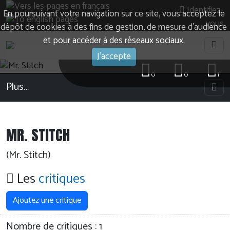
Identifiez-
En poursuivant votre navigation sur ce site, vous acceptez le
vous
dépôt de cookies à des fins de gestion, de mesure d’audience
et pour accéder à des réseaux sociaux.
J'accepte
0
0
1
Plus…
MR. STITCH
(Mr. Stitch)
Les
critiques
Ajoutez une critique
Nombre de critiques :
1