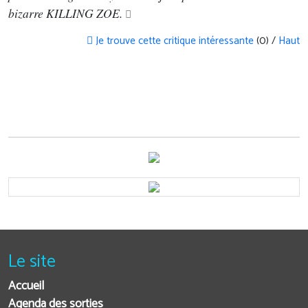
bizarre KILLING ZOE.
Je trouve cette critique intéressante
(0) /
Haut
Le site
Accueil
Agenda des sorties