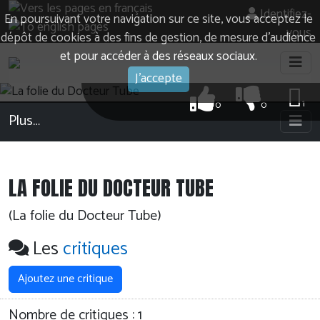
Identifiez-
En poursuivant votre navigation sur ce site, vous acceptez le
vous
dépôt de cookies à des fins de gestion, de mesure d’audience
et pour accéder à des réseaux sociaux.
J'accepte
1
0
0
Plus…
LA FOLIE DU DOCTEUR TUBE
(La folie du Docteur Tube)
Les
critiques
Ajoutez une critique
Nombre de critiques :
1